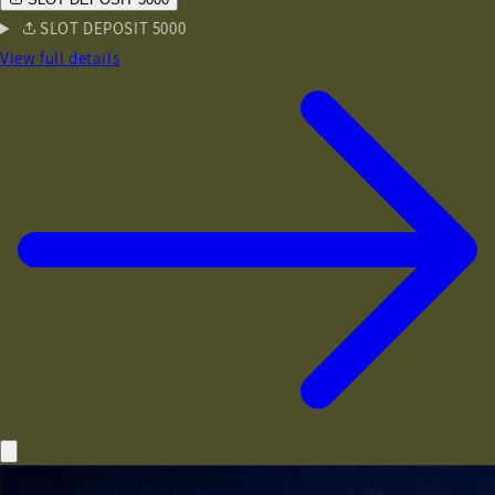
SLOT DEPOSIT 5000
View full details