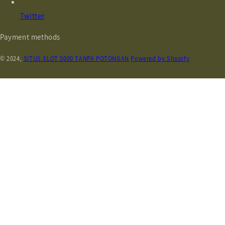
Twitter
Payment methods
© 2024,
SITUS SLOT 5000 TANPA POTONGAN
Powered by Shopify