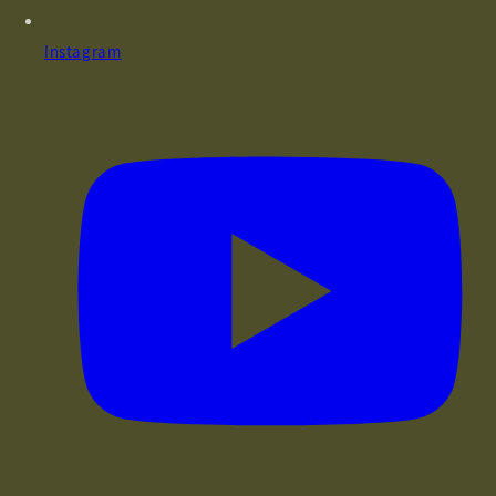
Instagram