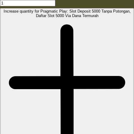
Increase quantity for Pragmatic Play: Slot Deposit 5000 Tanpa Potongan,
Daftar Slot 5000 Via Dana Termurah