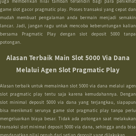
juga memberikan nilai tambah tersendiri bagi para penikmat
game slot gacor pragmatic play. Proses transaksi yang cepat dan
mudah membuat pengalaman anda bermain menjadi semakin
lancar. Jadi, jangan ragu untuk mencoba keberuntungan kalian
bersama Pragmatic Play dengan slot deposit 5000 tanpa
potongan.
Alasan Terbaik Main Slot 5000 Via Dana
Melalui Agen Slot Pragmatic Play
Alasan terbaik untuk memainkan slot 5000 via dana melalui agen
slot pragmatic play tentu saja karena kemudahannya. Dengan
slot minimal deposit 5000 via dana yang terjangkau, siapapun
bisa menikmati serunya game slot pragmatic play tanpa perlu
mengeluarkan biaya besar. Tidak ada potongan saat melakukan
transaksi slot minimal deposit 5000 via dana, sehingga anda bisa
mendapatkan nilai penuh dari setiap deposit yang dilakukan.