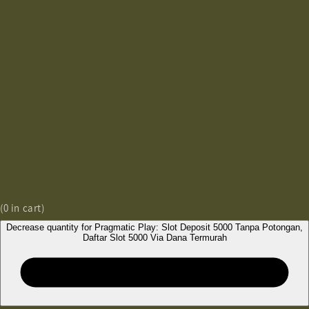
(
0
in cart)
Decrease quantity for Pragmatic Play: Slot Deposit 5000 Tanpa Potongan,
Daftar Slot 5000 Via Dana Termurah