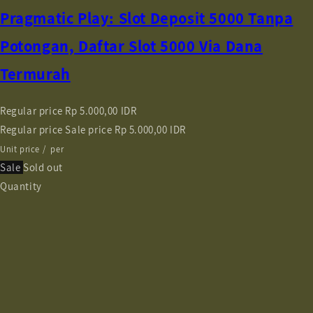
Pragmatic Play: Slot Deposit 5000 Tanpa
Potongan, Daftar Slot 5000 Via Dana
Termurah
Regular price
Rp 5.000,00 IDR
Regular price
Sale price
Rp 5.000,00 IDR
Unit price
/
per
Sale
Sold out
Quantity